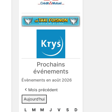
Prochains
événements
Évènements en août 2026
Mois précédent
Aujourd’hui
L
lundi
M
mardi
M
mercredi
J
jeudi
V
vendredi
S
samedi
D
dimanche