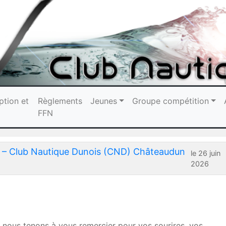
ption et
Règlements
Jeunes
Groupe compétition
FFN
on – Club Nautique Dunois (CND) Châteaudun
le 26 juin
2026
 nous tenons à vous remercier pour vos sourires, vos