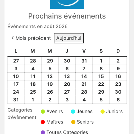
Prochains événements
Évènements en août 2026
Mois précédent
Aujourd’hui
L
lundi
M
mardi
M
mercredi
J
jeudi
V
vendredi
S
samedi
D
dima
27
27
28
28
29
29
30
30
31
31
1
1
2
2
Juil
Juil
Juil
Juil
Juil
Août
Août
3
3
4
4
5
5
6
6
7
7
8
8
9
9
2026
2026
2026
2026
2026
2026
2026
Août
Août
Août
Août
Août
Août
Août
10
10
11
11
12
12
13
13
14
14
15
15
16
16
2026
2026
2026
2026
2026
2026
2026
Août
Août
Août
Août
Août
Août
Août
17
17
18
18
19
19
20
20
21
21
22
22
23
23
2026
2026
2026
2026
2026
2026
2026
Août
Août
Août
Août
Août
Août
Août
24
24
25
25
26
26
27
27
28
28
29
29
30
30
2026
2026
2026
2026
2026
2026
2026
Août
Août
Août
Août
Août
Août
Août
31
31
1
1
2
2
3
3
4
4
5
5
6
6
2026
2026
2026
2026
2026
2026
2026
Août
Sep
Sep
Sep
Sep
Sep
Sep
Catégories
Avenirs
Jeunes
Juniors
2026
2026
2026
2026
2026
2026
2026
d’évènement
Maîtres
Seniors
Toutes Catégories