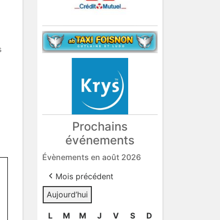
s
Prochains
événements
Évènements en août 2026
Mois précédent
Aujourd’hui
L
lundi
M
mardi
M
mercredi
J
jeudi
V
vendredi
S
samedi
D
dimanche