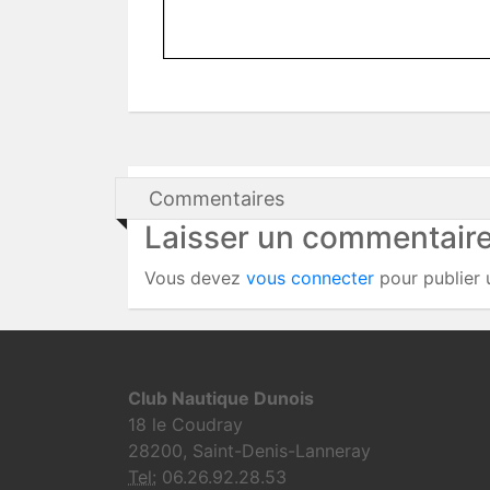
Commentaires
Laisser un commentair
Vous devez
vous connecter
pour publier 
Club Nautique Dunois
18 le Coudray
28200, Saint-Denis-Lanneray
Tel:
06.26.92.28.53