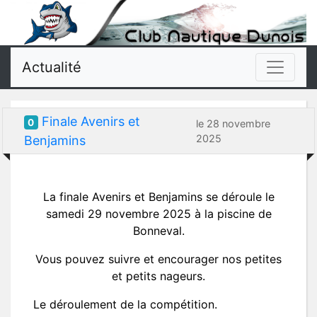
Actualité
Finale Avenirs et
0
le 28 novembre
2025
Benjamins
La finale Avenirs et Benjamins se déroule le
samedi 29 novembre 2025 à la piscine de
Bonneval.
Vous pouvez suivre et encourager nos petites
et petits nageurs.
Le déroulement de la compétition.