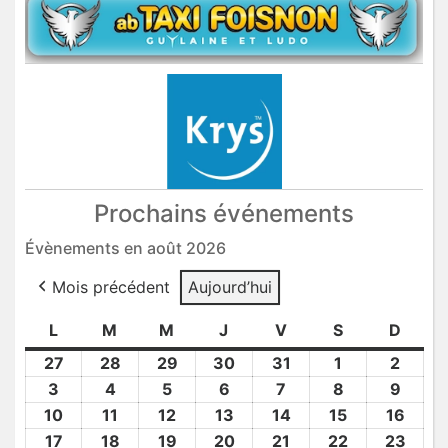
Prochains événements
Évènements en août 2026
Mois précédent
Aujourd’hui
L
lundi
M
mardi
M
mercredi
J
jeudi
V
vendredi
S
samedi
D
dima
27
27
28
28
29
29
30
30
31
31
1
1
2
2
Juil
Juil
Juil
Juil
Juil
Août
Août
3
3
4
4
5
5
6
6
7
7
8
8
9
9
2026
2026
2026
2026
2026
2026
2026
Août
Août
Août
Août
Août
Août
Août
10
10
11
11
12
12
13
13
14
14
15
15
16
16
2026
2026
2026
2026
2026
2026
2026
Août
Août
Août
Août
Août
Août
Août
17
17
18
18
19
19
20
20
21
21
22
22
23
23