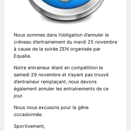
Nous sommes dans l’obligation d’annuler le
créneau d’entrainement du mardi 25 novembre
à cause de la soirée ZEN organisée par
Equalia.
Notre entraineur étant en compétition le
samedi 29 novembre et n’ayant pas trouvé
d’entraineur remplaçant, nous devons
également annuler les entrainements de ce
jour.
Nous nous excusons pour la gêne
occasionnée.
Sportivement,