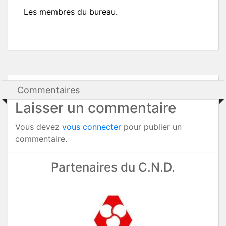
Les membres du bureau.
Commentaires
Laisser un commentaire
Vous devez
vous connecter
pour publier un
commentaire.
Partenaires du C.N.D.