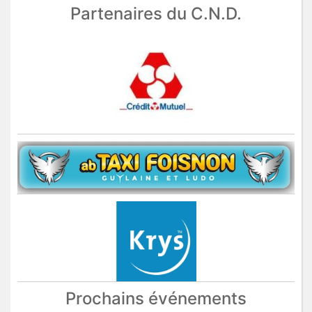
Partenaires du C.N.D.
Prochains événements