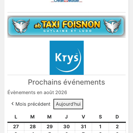
Prochains événements
Évènements en août 2026
Mois précédent
Aujourd’hui
L
lundi
M
mardi
M
mercredi
J
jeudi
V
vendredi
S
samedi
D
dima
27
27
28
28
29
29
30
30
31
31
1
1
2
2