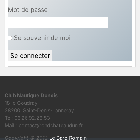
Mot de passe
Se souvenir de moi
Club Nautique Dunois
18 le Coudray
28200, Saint-Denis-Lanneray
Tel:
06.26.92.28.53
Mail : contact@cndchateaudun.fr
Copyright © 2012
Le Baro Romain