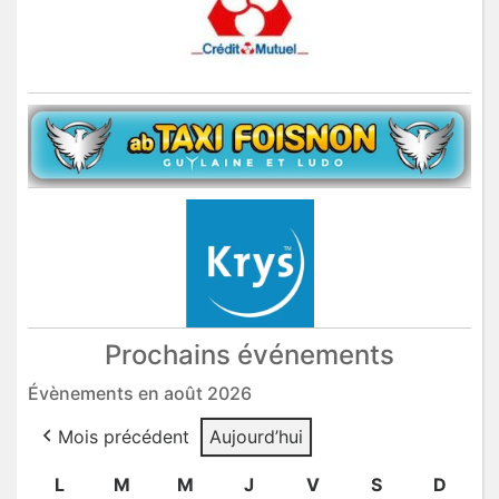
Prochains événements
Évènements en août 2026
Mois précédent
Aujourd’hui
L
lundi
M
mardi
M
mercredi
J
jeudi
V
vendredi
S
samedi
D
dima