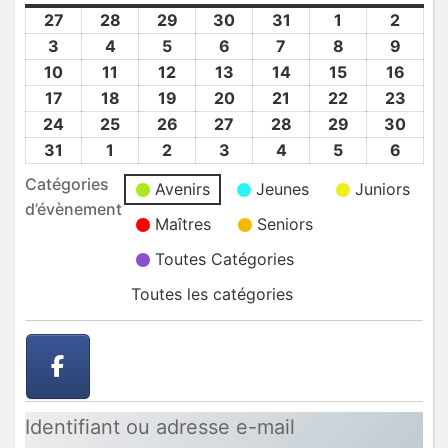
27
27
28
28
29
29
30
30
31
31
1
1
2
2
Juil
Juil
Juil
Juil
Juil
Août
Août
3
3
4
4
5
5
6
6
7
7
8
8
9
9
2026
2026
2026
2026
2026
2026
2026
Août
Août
Août
Août
Août
Août
Août
10
10
11
11
12
12
13
13
14
14
15
15
16
16
2026
2026
2026
2026
2026
2026
2026
Août
Août
Août
Août
Août
Août
Août
17
17
18
18
19
19
20
20
21
21
22
22
23
23
2026
2026
2026
2026
2026
2026
2026
Août
Août
Août
Août
Août
Août
Août
24
24
25
25
26
26
27
27
28
28
29
29
30
30
2026
2026
2026
2026
2026
2026
2026
Août
Août
Août
Août
Août
Août
Août
31
31
1
1
2
2
3
3
4
4
5
5
6
6
2026
2026
2026
2026
2026
2026
2026
Août
Sep
Sep
Sep
Sep
Sep
Sep
Catégories
Avenirs
Jeunes
Juniors
2026
2026
2026
2026
2026
2026
2026
d’évènement
Maîtres
Seniors
Toutes Catégories
Toutes les catégories
Identifiant ou adresse e-mail