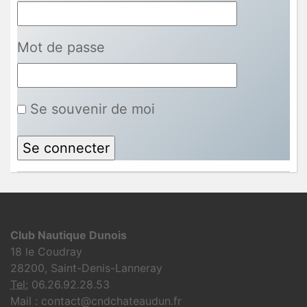
Mot de passe
Se souvenir de moi
Club Nautique Dunois
18 le Coudray
28200, Saint-Denis-Lanneray
Tel:
06.26.92.28.53
Mail : contact@cndchateaudun.fr