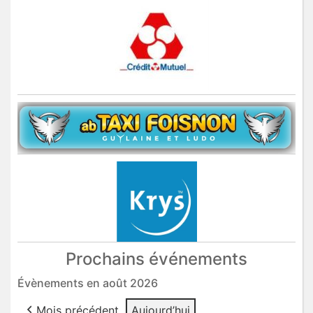
Prochains événements
Évènements en août 2026
Mois précédent
Aujourd’hui