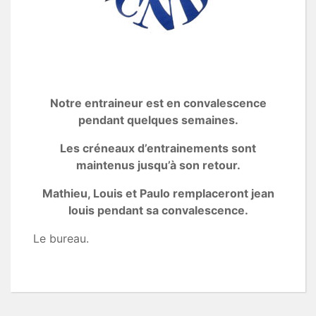
Notre entraineur est en convalescence
pendant quelques semaines.
Les créneaux d’entrainements sont
maintenus jusqu’à son retour.
Mathieu, Louis et Paulo remplaceront jean
louis pendant sa convalescence.
Le bureau.