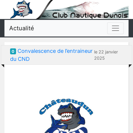
Actualité
Convalescence de l’entraineur
0
le 22 janvier
2025
du CND