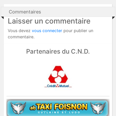
Commentaires
Laisser un commentaire
Vous devez
vous connecter
pour publier un
commentaire.
Partenaires du C.N.D.