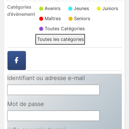
2026
2026
2026
2026
2026
2026
2026
Août
Sep
Sep
Sep
Sep
Sep
Sep
Catégories
Avenirs
Jeunes
Juniors
2026
2026
2026
2026
2026
2026
2026
d’évènement
Maîtres
Seniors
Toutes Catégories
Toutes les catégories
Identifiant ou adresse e-mail
Mot de passe