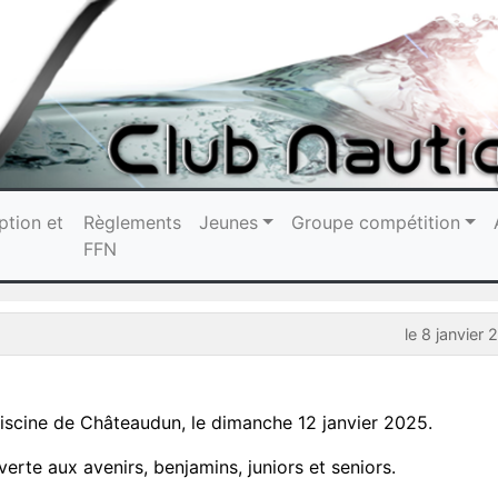
ption et
Règlements
Jeunes
Groupe compétition
FFN
le 8 janvier
iscine de Châteaudun, le dimanche 12 janvier 2025.
erte aux avenirs, benjamins, juniors et seniors.