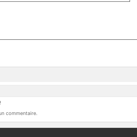
e
un commentaire.