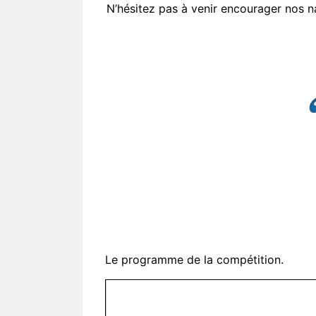
N’hésitez pas à venir encourager nos 
Le programme de la compétition.