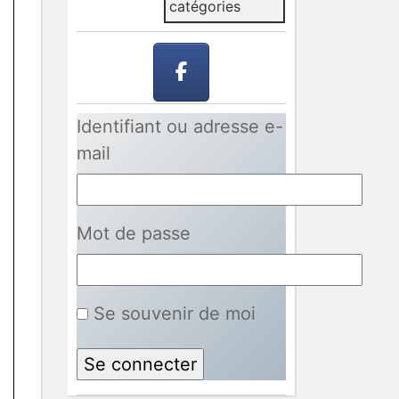
catégories
Identifiant ou adresse e-
mail
Mot de passe
Se souvenir de moi