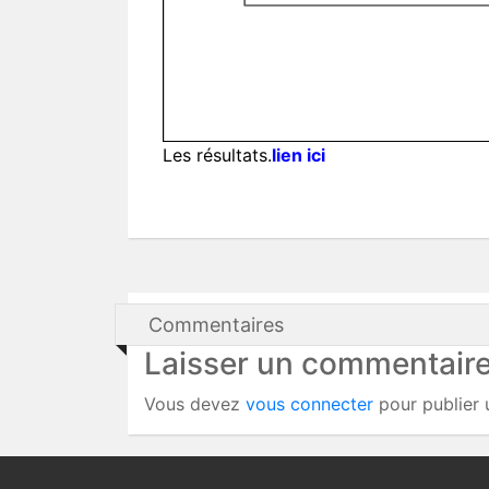
Les résultats.
lien ici
Commentaires
Laisser un commentair
Vous devez
vous connecter
pour publier 