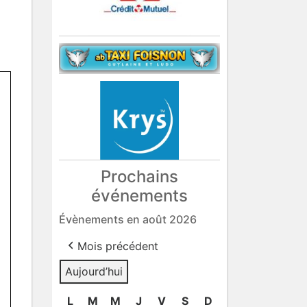
Prochains
événements
Évènements en août 2026
Mois précédent
Aujourd’hui
L
lundi
M
mardi
M
mercredi
J
jeudi
V
vendredi
S
samedi
D
dimanche