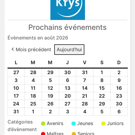
Prochains événements
Évènements en août 2026
Mois précédent
Aujourd’hui
L
lundi
M
mardi
M
mercredi
J
jeudi
V
vendredi
S
samedi
D
dima
27
27
28
28
29
29
30
30
31
31
1
1
2
2
Juil
Juil
Juil
Juil
Juil
Août
Août
3
3
4
4
5
5
6
6
7
7
8
8
9
9
2026
2026
2026
2026
2026
2026
2026
Août
Août
Août
Août
Août
Août
Août
10
10
11
11
12
12
13
13
14
14
15
15
16
16
2026
2026
2026
2026
2026
2026
2026
Août
Août
Août
Août
Août
Août
Août
17
17
18
18
19
19
20
20
21
21
22
22
23
23
2026
2026
2026
2026
2026
2026
2026
Août
Août
Août
Août
Août
Août
Août
24
24
25
25
26
26
27
27
28
28
29
29
30
30
2026
2026
2026
2026
2026
2026
2026
Août
Août
Août
Août
Août
Août
Août
31
31
1
1
2
2
3
3
4
4
5
5
6
6
2026
2026
2026
2026
2026
2026
2026
Août
Sep
Sep
Sep
Sep
Sep
Sep
Catégories
Avenirs
Jeunes
Juniors
2026
2026
2026
2026
2026
2026
2026
d’évènement
Maîtres
Seniors