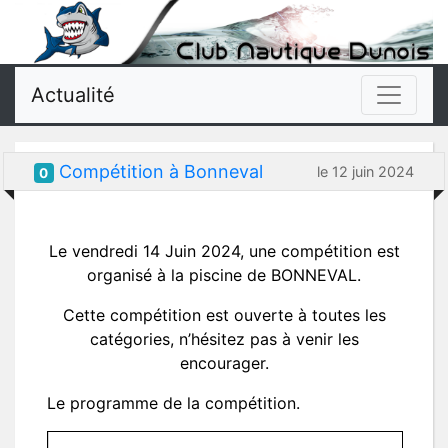
Actualité
Compétition à Bonneval
le 12 juin 2024
0
Le vendredi 14 Juin 2024, une compétition est
organisé à la piscine de BONNEVAL.
Cette compétition est ouverte à toutes les
catégories, n’hésitez pas à venir les
encourager.
Le programme de la compétition.