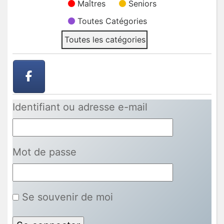
Maîtres
Seniors
Toutes Catégories
Toutes les catégories
Identifiant ou adresse e-mail
Mot de passe
Se souvenir de moi