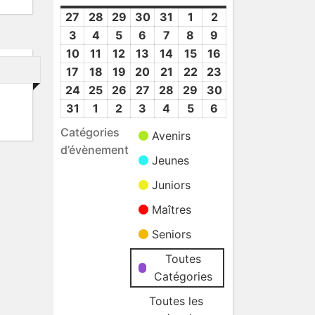
27
27
28
28
29
29
30
30
31
31
1
1
2
2
Juil
Juil
Juil
Juil
Juil
Août
Août
3
3
4
4
5
5
6
6
7
7
8
8
9
9
2026
2026
2026
2026
2026
2026
2026
Août
Août
Août
Août
Août
Août
Août
10
10
11
11
12
12
13
13
14
14
15
15
16
16
2026
2026
2026
2026
2026
2026
2026
Août
Août
Août
Août
Août
Août
Août
17
17
18
18
19
19
20
20
21
21
22
22
23
23
2026
2026
2026
2026
2026
2026
2026
Août
Août
Août
Août
Août
Août
Août
24
24
25
25
26
26
27
27
28
28
29
29
30
30
2026
2026
2026
2026
2026
2026
2026
Août
Août
Août
Août
Août
Août
Août
31
31
1
1
2
2
3
3
4
4
5
5
6
6
2026
2026
2026
2026
2026
2026
2026
Août
Sep
Sep
Sep
Sep
Sep
Sep
Catégories
Avenirs
2026
2026
2026
2026
2026
2026
2026
d’évènement
Jeunes
Juniors
Maîtres
Seniors
Toutes
Catégories
Toutes les