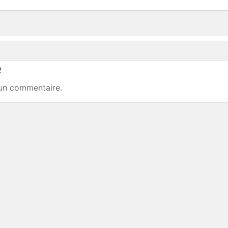
e
un commentaire.