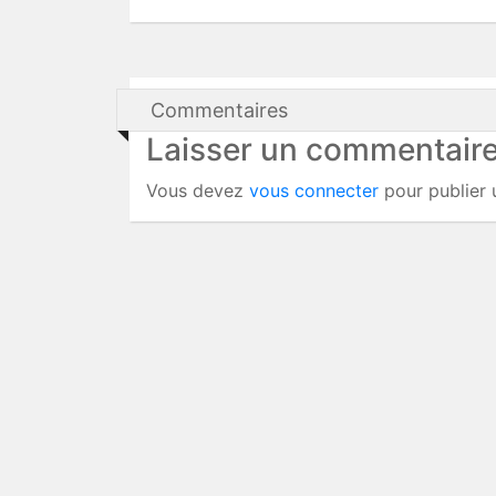
Commentaires
Laisser un commentair
Vous devez
vous connecter
pour publier 