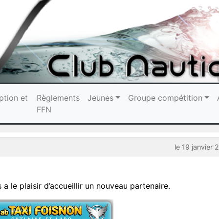
ption et
Règlements
Jeunes
Groupe compétition
FFN
le 19 janvier
a le plaisir d’accueillir un nouveau partenaire.