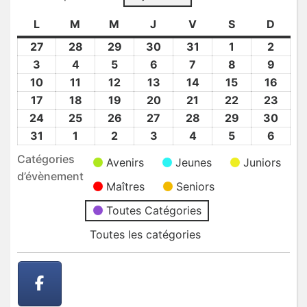
L
lundi
M
mardi
M
mercredi
J
jeudi
V
vendredi
S
samedi
D
dima
27
27
28
28
29
29
30
30
31
31
1
1
2
2
Juil
Juil
Juil
Juil
Juil
Août
Août
3
3
4
4
5
5
6
6
7
7
8
8
9
9
2026
2026
2026
2026
2026
2026
2026
Août
Août
Août
Août
Août
Août
Août
10
10
11
11
12
12
13
13
14
14
15
15
16
16
2026
2026
2026
2026
2026
2026
2026
Août
Août
Août
Août
Août
Août
Août
17
17
18
18
19
19
20
20
21
21
22
22
23
23
2026
2026
2026
2026
2026
2026
2026
Août
Août
Août
Août
Août
Août
Août
24
24
25
25
26
26
27
27
28
28
29
29
30
30
2026
2026
2026
2026
2026
2026
2026
Août
Août
Août
Août
Août
Août
Août
31
31
1
1
2
2
3
3
4
4
5
5
6
6
2026
2026
2026
2026
2026
2026
2026
Août
Sep
Sep
Sep
Sep
Sep
Sep
Catégories
Avenirs
Jeunes
Juniors
2026
2026
2026
2026
2026
2026
2026
d’évènement
Maîtres
Seniors
Toutes Catégories
Toutes les catégories