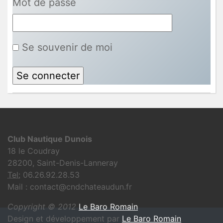
Mot de passe
Se souvenir de moi
Club Nautique Dunois
18 le Coudray
28200, Saint-Denis-Lanneray
Tel:
06.26.92.28.53
Mail : contact@cndchateaudun.fr
Copyright © 2012
Le Baro Romain
Design et développement par
Le Baro Romain