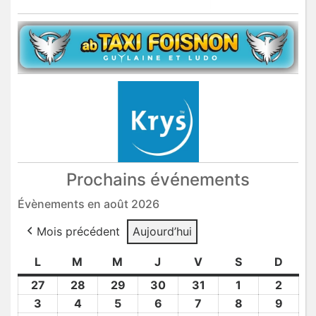
Prochains événements
Évènements en août 2026
Mois précédent
Aujourd’hui
L
lundi
M
mardi
M
mercredi
J
jeudi
V
vendredi
S
samedi
D
dima
27
27
28
28
29
29
30
30
31
31
1
1
2
2
Juil
Juil
Juil
Juil
Juil
Août
Août
3
3
4
4
5
5
6
6
7
7
8
8
9
9