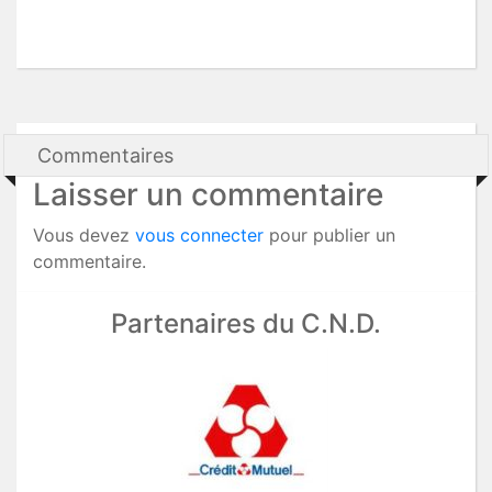
Commentaires
Laisser un commentaire
Vous devez
vous connecter
pour publier un
commentaire.
Partenaires du C.N.D.