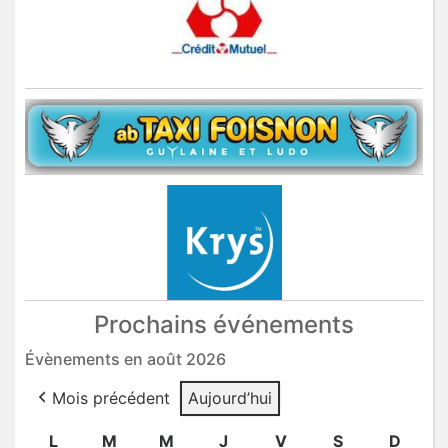
Prochains événements
Évènements en août 2026
Mois précédent
Aujourd’hui
L
lundi
M
mardi
M
mercredi
J
jeudi
V
vendredi
S
samedi
D
dima