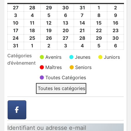
27
27
28
28
29
29
30
30
31
31
1
1
2
2
Juil
Juil
Juil
Juil
Juil
Août
Août
3
3
4
4
5
5
6
6
7
7
8
8
9
9
2026
2026
2026
2026
2026
2026
2026
Août
Août
Août
Août
Août
Août
Août
10
10
11
11
12
12
13
13
14
14
15
15
16
16
2026
2026
2026
2026
2026
2026
2026
Août
Août
Août
Août
Août
Août
Août
17
17
18
18
19
19
20
20
21
21
22
22
23
23
2026
2026
2026
2026
2026
2026
2026
Août
Août
Août
Août
Août
Août
Août
24
24
25
25
26
26
27
27
28
28
29
29
30
30
2026
2026
2026
2026
2026
2026
2026
Août
Août
Août
Août
Août
Août
Août
31
31
1
1
2
2
3
3
4
4
5
5
6
6
2026
2026
2026
2026
2026
2026
2026
Août
Sep
Sep
Sep
Sep
Sep
Sep
Catégories
Avenirs
Jeunes
Juniors
2026
2026
2026
2026
2026
2026
2026
d’évènement
Maîtres
Seniors
Toutes Catégories
Toutes les catégories
Identifiant ou adresse e-mail