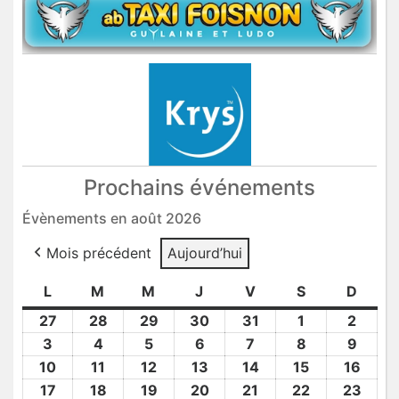
Prochains événements
Évènements en août 2026
Mois précédent
Aujourd’hui
L
lundi
M
mardi
M
mercredi
J
jeudi
V
vendredi
S
samedi
D
dima
27
27
28
28
29
29
30
30
31
31
1
1
2
2
Juil
Juil
Juil
Juil
Juil
Août
Août
3
3
4
4
5
5
6
6
7
7
8
8
9
9
2026
2026
2026
2026
2026
2026
2026
Août
Août
Août
Août
Août
Août
Août
10
10
11
11
12
12
13
13
14
14
15
15
16
16
2026
2026
2026
2026
2026
2026
2026
Août
Août
Août
Août
Août
Août
Août
17
17
18
18
19
19
20
20
21
21
22
22
23
23