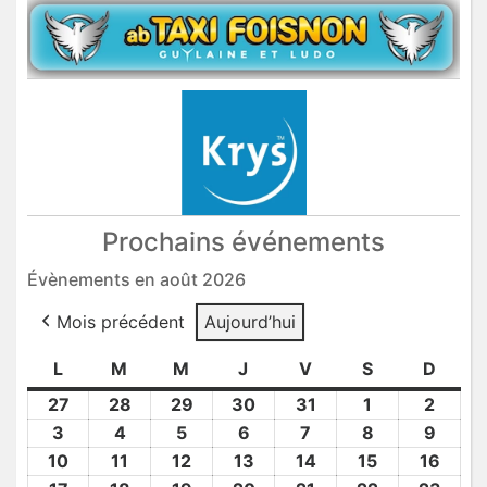
Prochains événements
Évènements en août 2026
Mois précédent
Aujourd’hui
L
lundi
M
mardi
M
mercredi
J
jeudi
V
vendredi
S
samedi
D
dima
27
27
28
28
29
29
30
30
31
31
1
1
2
2
Juil
Juil
Juil
Juil
Juil
Août
Août
3
3
4
4
5
5
6
6
7
7
8
8
9
9
2026
2026
2026
2026
2026
2026
2026
Août
Août
Août
Août
Août
Août
Août
10
10
11
11
12
12
13
13
14
14
15
15
16
16