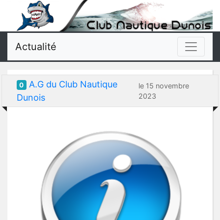
Actualité
A.G du Club Nautique
0
le 15 novembre
2023
Dunois