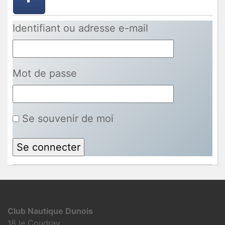
Identifiant ou adresse e-mail
Mot de passe
Se souvenir de moi
Club Nautique Dunois
18 le Coudray