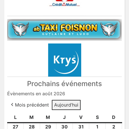
Prochains événements
Évènements en août 2026
Mois précédent
Aujourd’hui
L
lundi
M
mardi
M
mercredi
J
jeudi
V
vendredi
S
samedi
D
dima
27
27
28
28
29
29
30
30
31
31
1
1
2
2