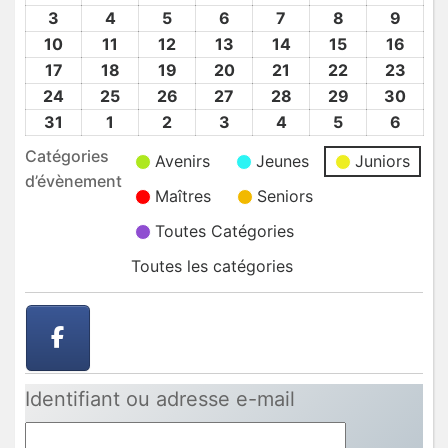
Juil
Juil
Juil
Juil
Juil
Août
Août
3
3
4
4
5
5
6
6
7
7
8
8
9
9
2026
2026
2026
2026
2026
2026
2026
Août
Août
Août
Août
Août
Août
Août
10
10
11
11
12
12
13
13
14
14
15
15
16
16
2026
2026
2026
2026
2026
2026
2026
Août
Août
Août
Août
Août
Août
Août
17
17
18
18
19
19
20
20
21
21
22
22
23
23
2026
2026
2026
2026
2026
2026
2026
Août
Août
Août
Août
Août
Août
Août
24
24
25
25
26
26
27
27
28
28
29
29
30
30
2026
2026
2026
2026
2026
2026
2026
Août
Août
Août
Août
Août
Août
Août
31
31
1
1
2
2
3
3
4
4
5
5
6
6
2026
2026
2026
2026
2026
2026
2026
Août
Sep
Sep
Sep
Sep
Sep
Sep
Catégories
Avenirs
Jeunes
Juniors
2026
2026
2026
2026
2026
2026
2026
d’évènement
Maîtres
Seniors
Toutes Catégories
Toutes les catégories
Identifiant ou adresse e-mail