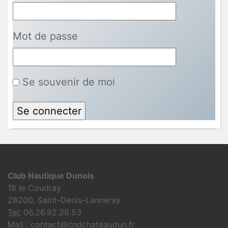
Mot de passe
Se souvenir de moi
Club Nautique Dunois
18 le Coudray
28200, Saint-Denis-Lanneray
Tel:
06.26.92.28.53
Mail : contact@cndchateaudun.fr