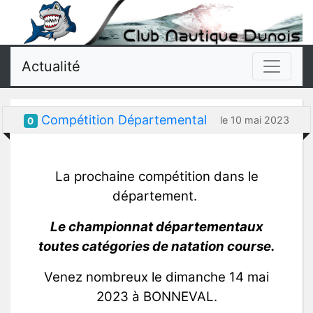
Actualité
Compétition Départemental
le 10 mai 2023
0
La prochaine compétition dans le
département.
Le championnat départementaux
toutes catégories de natation course.
Venez nombreux le dimanche 14 mai
2023 à BONNEVAL.