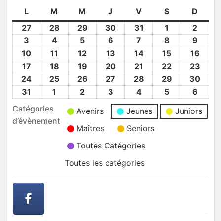
L
lundi
M
mardi
M
mercredi
J
jeudi
V
vendredi
S
samedi
D
dima
27
27
28
28
29
29
30
30
31
31
1
1
2
2
Juil
Juil
Juil
Juil
Juil
Août
Août
3
3
4
4
5
5
6
6
7
7
8
8
9
9
2026
2026
2026
2026
2026
2026
2026
Août
Août
Août
Août
Août
Août
Août
10
10
11
11
12
12
13
13
14
14
15
15
16
16
2026
2026
2026
2026
2026
2026
2026
Août
Août
Août
Août
Août
Août
Août
17
17
18
18
19
19
20
20
21
21
22
22
23
23
2026
2026
2026
2026
2026
2026
2026
Août
Août
Août
Août
Août
Août
Août
24
24
25
25
26
26
27
27
28
28
29
29
30
30
2026
2026
2026
2026
2026
2026
2026
Août
Août
Août
Août
Août
Août
Août
31
31
1
1
2
2
3
3
4
4
5
5
6
6
2026
2026
2026
2026
2026
2026
2026
Août
Sep
Sep
Sep
Sep
Sep
Sep
Catégories
Avenirs
Jeunes
Juniors
2026
2026
2026
2026
2026
2026
2026
d’évènement
Maîtres
Seniors
Toutes Catégories
Toutes les catégories