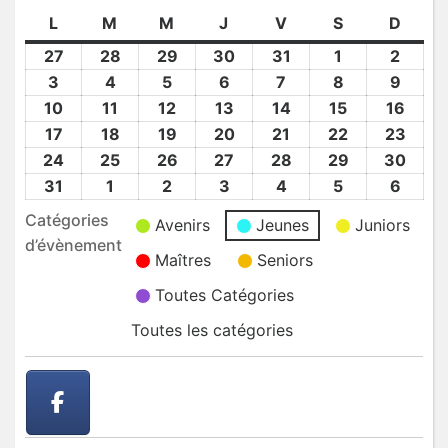
L
lundi
M
mardi
M
mercredi
J
jeudi
V
vendredi
S
samedi
D
dima
27
27
28
28
29
29
30
30
31
31
1
1
2
2
Juil
Juil
Juil
Juil
Juil
Août
Août
3
3
4
4
5
5
6
6
7
7
8
8
9
9
2026
2026
2026
2026
2026
2026
2026
Août
Août
Août
Août
Août
Août
Août
10
10
11
11
12
12
13
13
14
14
15
15
16
16
2026
2026
2026
2026
2026
2026
2026
Août
Août
Août
Août
Août
Août
Août
17
17
18
18
19
19
20
20
21
21
22
22
23
23
2026
2026
2026
2026
2026
2026
2026
Août
Août
Août
Août
Août
Août
Août
24
24
25
25
26
26
27
27
28
28
29
29
30
30
2026
2026
2026
2026
2026
2026
2026
Août
Août
Août
Août
Août
Août
Août
31
31
1
1
2
2
3
3
4
4
5
5
6
6
2026
2026
2026
2026
2026
2026
2026
Août
Sep
Sep
Sep
Sep
Sep
Sep
Catégories
Avenirs
Jeunes
Juniors
2026
2026
2026
2026
2026
2026
2026
d’évènement
Maîtres
Seniors
Toutes Catégories
Toutes les catégories