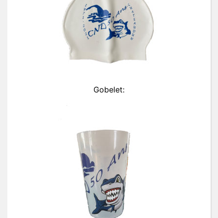
Gobelet: