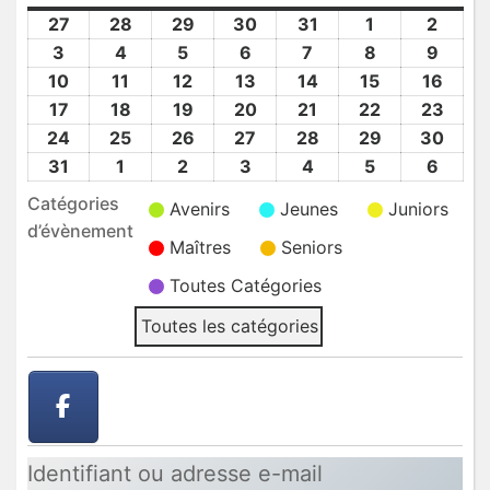
27
27
28
28
29
29
30
30
31
31
1
1
2
2
Juil
Juil
Juil
Juil
Juil
Août
Août
3
3
4
4
5
5
6
6
7
7
8
8
9
9
2026
2026
2026
2026
2026
2026
2026
Août
Août
Août
Août
Août
Août
Août
10
10
11
11
12
12
13
13
14
14
15
15
16
16
2026
2026
2026
2026
2026
2026
2026
Août
Août
Août
Août
Août
Août
Août
17
17
18
18
19
19
20
20
21
21
22
22
23
23
2026
2026
2026
2026
2026
2026
2026
Août
Août
Août
Août
Août
Août
Août
24
24
25
25
26
26
27
27
28
28
29
29
30
30
2026
2026
2026
2026
2026
2026
2026
Août
Août
Août
Août
Août
Août
Août
31
31
1
1
2
2
3
3
4
4
5
5
6
6
2026
2026
2026
2026
2026
2026
2026
Août
Sep
Sep
Sep
Sep
Sep
Sep
Catégories
Avenirs
Jeunes
Juniors
2026
2026
2026
2026
2026
2026
2026
d’évènement
Maîtres
Seniors
Toutes Catégories
Toutes les catégories
Identifiant ou adresse e-mail