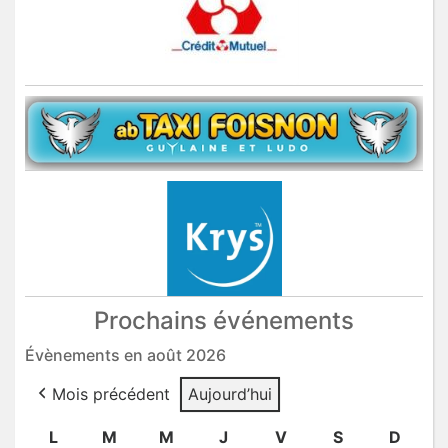
Prochains événements
Évènements en août 2026
Mois précédent
Aujourd’hui
L
lundi
M
mardi
M
mercredi
J
jeudi
V
vendredi
S
samedi
D
dima