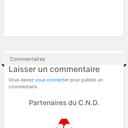
Commentaires
Laisser un commentaire
Vous devez
vous connecter
pour publier un
commentaire.
Partenaires du C.N.D.