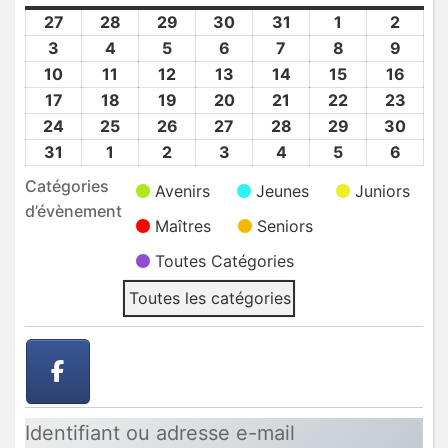
27
27
28
28
29
29
30
30
31
31
1
1
2
2
Juil
Juil
Juil
Juil
Juil
Août
Août
3
3
4
4
5
5
6
6
7
7
8
8
9
9
2026
2026
2026
2026
2026
2026
2026
Août
Août
Août
Août
Août
Août
Août
10
10
11
11
12
12
13
13
14
14
15
15
16
16
2026
2026
2026
2026
2026
2026
2026
Août
Août
Août
Août
Août
Août
Août
17
17
18
18
19
19
20
20
21
21
22
22
23
23
2026
2026
2026
2026
2026
2026
2026
Août
Août
Août
Août
Août
Août
Août
24
24
25
25
26
26
27
27
28
28
29
29
30
30
2026
2026
2026
2026
2026
2026
2026
Août
Août
Août
Août
Août
Août
Août
31
31
1
1
2
2
3
3
4
4
5
5
6
6
2026
2026
2026
2026
2026
2026
2026
Août
Sep
Sep
Sep
Sep
Sep
Sep
Catégories
Avenirs
Jeunes
Juniors
2026
2026
2026
2026
2026
2026
2026
d’évènement
Maîtres
Seniors
Toutes Catégories
Toutes les catégories
Identifiant ou adresse e-mail