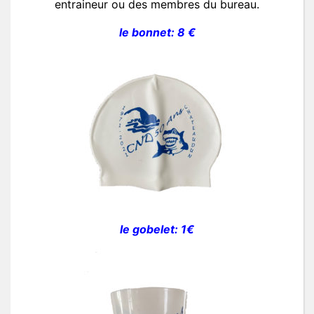
entraineur ou des membres du bureau.
le bonnet: 8 €
le gobelet: 1€