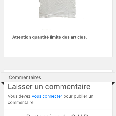
Attention quantité limité des articles.
Commentaires
Laisser un commentaire
Vous devez
vous connecter
pour publier un
commentaire.