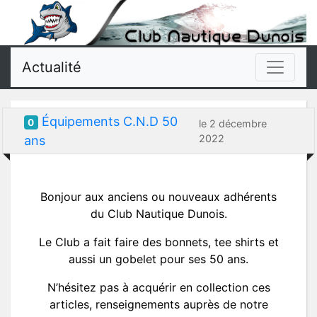
Actualité
Équipements C.N.D 50
0
le 2 décembre
2022
ans
Bonjour aux anciens ou nouveaux adhérents
du Club Nautique Dunois.
Le Club a fait faire des bonnets, tee shirts et
aussi un gobelet pour ses 50 ans.
N’hésitez pas à acquérir en collection ces
articles, renseignements auprès de notre