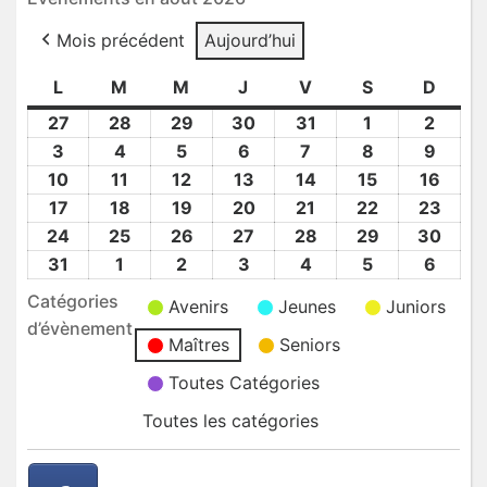
Mois précédent
Aujourd’hui
L
lundi
M
mardi
M
mercredi
J
jeudi
V
vendredi
S
samedi
D
dima
27
27
28
28
29
29
30
30
31
31
1
1
2
2
Juil
Juil
Juil
Juil
Juil
Août
Août
3
3
4
4
5
5
6
6
7
7
8
8
9
9
2026
2026
2026
2026
2026
2026
2026
Août
Août
Août
Août
Août
Août
Août
10
10
11
11
12
12
13
13
14
14
15
15
16
16
2026
2026
2026
2026
2026
2026
2026
Août
Août
Août
Août
Août
Août
Août
17
17
18
18
19
19
20
20
21
21
22
22
23
23
2026
2026
2026
2026
2026
2026
2026
Août
Août
Août
Août
Août
Août
Août
24
24
25
25
26
26
27
27
28
28
29
29
30
30
2026
2026
2026
2026
2026
2026
2026
Août
Août
Août
Août
Août
Août
Août
31
31
1
1
2
2
3
3
4
4
5
5
6
6
2026
2026
2026
2026
2026
2026
2026
Août
Sep
Sep
Sep
Sep
Sep
Sep
Catégories
Avenirs
Jeunes
Juniors
2026
2026
2026
2026
2026
2026
2026
d’évènement
Maîtres
Seniors
Toutes Catégories
Toutes les catégories