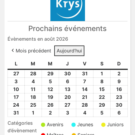
Prochains événements
Évènements en août 2026
Mois précédent
Aujourd’hui
L
lundi
M
mardi
M
mercredi
J
jeudi
V
vendredi
S
samedi
D
dima
27
27
28
28
29
29
30
30
31
31
1
1
2
2
Juil
Juil
Juil
Juil
Juil
Août
Août
3
3
4
4
5
5
6
6
7
7
8
8
9
9
2026
2026
2026
2026
2026
2026
2026
Août
Août
Août
Août
Août
Août
Août
10
10
11
11
12
12
13
13
14
14
15
15
16
16
2026
2026
2026
2026
2026
2026
2026
Août
Août
Août
Août
Août
Août
Août
17
17
18
18
19
19
20
20
21
21
22
22
23
23
2026
2026
2026
2026
2026
2026
2026
Août
Août
Août
Août
Août
Août
Août
24
24
25
25
26
26
27
27
28
28
29
29
30
30
2026
2026
2026
2026
2026
2026
2026
Août
Août
Août
Août
Août
Août
Août
31
31
1
1
2
2
3
3
4
4
5
5
6
6
2026
2026
2026
2026
2026
2026
2026
Août
Sep
Sep
Sep
Sep
Sep
Sep
Catégories
Avenirs
Jeunes
Juniors
2026
2026
2026
2026
2026
2026
2026
d’évènement