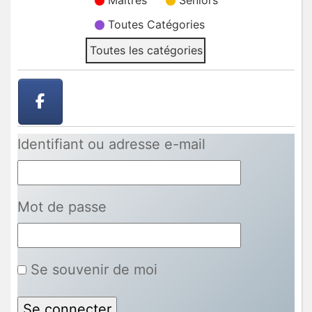
Maîtres
Seniors
Toutes Catégories
Toutes les catégories
Identifiant ou adresse e-mail
Mot de passe
Se souvenir de moi