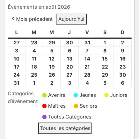
Évènements en août 2026
Mois précédent
Aujourd’hui
L
lundi
M
mardi
M
mercredi
J
jeudi
V
vendredi
S
samedi
D
dima
27
27
28
28
29
29
30
30
31
31
1
1
2
2
Juil
Juil
Juil
Juil
Juil
Août
Août
3
3
4
4
5
5
6
6
7
7
8
8
9
9
2026
2026
2026
2026
2026
2026
2026
Août
Août
Août
Août
Août
Août
Août
10
10
11
11
12
12
13
13
14
14
15
15
16
16
2026
2026
2026
2026
2026
2026
2026
Août
Août
Août
Août
Août
Août
Août
17
17
18
18
19
19
20
20
21
21
22
22
23
23
2026
2026
2026
2026
2026
2026
2026
Août
Août
Août
Août
Août
Août
Août
24
24
25
25
26
26
27
27
28
28
29
29
30
30
2026
2026
2026
2026
2026
2026
2026
Août
Août
Août
Août
Août
Août
Août
31
31
1
1
2
2
3
3
4
4
5
5
6
6
2026
2026
2026
2026
2026
2026
2026
Août
Sep
Sep
Sep
Sep
Sep
Sep
Catégories
Avenirs
Jeunes
Juniors
2026
2026
2026
2026
2026
2026
2026
d’évènement
Maîtres
Seniors
Toutes Catégories
Toutes les catégories