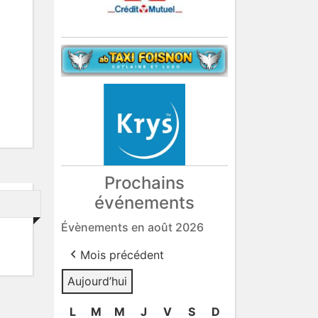
Prochains
événements
Évènements en août 2026
Mois précédent
Aujourd’hui
L
lundi
M
mardi
M
mercredi
J
jeudi
V
vendredi
S
samedi
D
dimanche