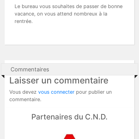
Le bureau vous souhaites de passer de bonne
vacance, on vous attend nombreux à la
rentrée.
Commentaires
Laisser un commentaire
Vous devez
vous connecter
pour publier un
commentaire.
Partenaires du C.N.D.