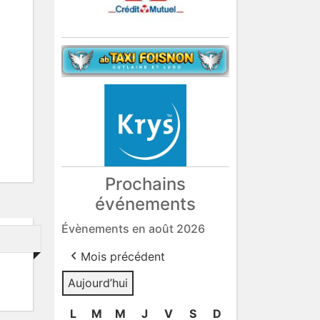
Prochains
événements
Évènements en août 2026
Mois précédent
Aujourd’hui
L
lundi
M
mardi
M
mercredi
J
jeudi
V
vendredi
S
samedi
D
dimanche