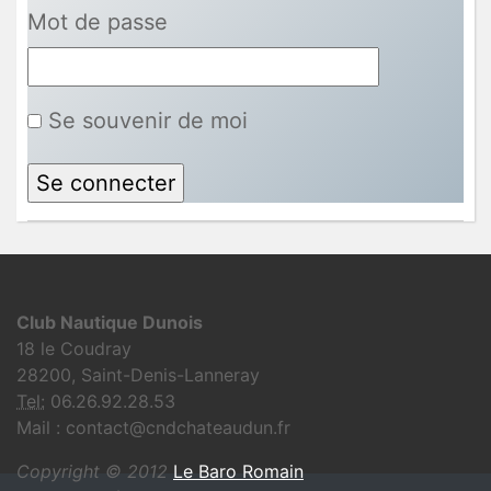
Mot de passe
Se souvenir de moi
Club Nautique Dunois
18 le Coudray
28200, Saint-Denis-Lanneray
Tel:
06.26.92.28.53
Mail : contact@cndchateaudun.fr
Copyright © 2012
Le Baro Romain