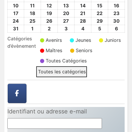
2026
2026
2026
2026
2026
2026
2026
Août
Août
Août
Août
Août
Août
Août
10
10
11
11
12
12
13
13
14
14
15
15
16
16
2026
2026
2026
2026
2026
2026
2026
Août
Août
Août
Août
Août
Août
Août
17
17
18
18
19
19
20
20
21
21
22
22
23
23
2026
2026
2026
2026
2026
2026
2026
Août
Août
Août
Août
Août
Août
Août
24
24
25
25
26
26
27
27
28
28
29
29
30
30
2026
2026
2026
2026
2026
2026
2026
Août
Août
Août
Août
Août
Août
Août
31
31
1
1
2
2
3
3
4
4
5
5
6
6
2026
2026
2026
2026
2026
2026
2026
Août
Sep
Sep
Sep
Sep
Sep
Sep
Catégories
Avenirs
Jeunes
Juniors
2026
2026
2026
2026
2026
2026
2026
d’évènement
Maîtres
Seniors
Toutes Catégories
Toutes les catégories
Identifiant ou adresse e-mail