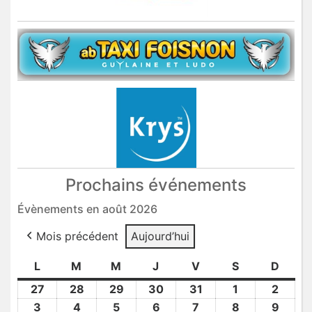
Prochains événements
Évènements en août 2026
Mois précédent
Aujourd’hui
L
lundi
M
mardi
M
mercredi
J
jeudi
V
vendredi
S
samedi
D
dima
27
27
28
28
29
29
30
30
31
31
1
1
2
2
Juil
Juil
Juil
Juil
Juil
Août
Août
3
3
4
4
5
5
6
6
7
7
8
8
9
9