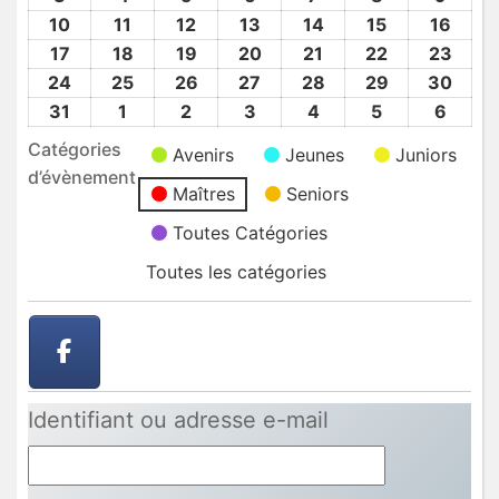
2026
2026
2026
2026
2026
2026
2026
Août
Août
Août
Août
Août
Août
Août
10
10
11
11
12
12
13
13
14
14
15
15
16
16
2026
2026
2026
2026
2026
2026
2026
Août
Août
Août
Août
Août
Août
Août
17
17
18
18
19
19
20
20
21
21
22
22
23
23
2026
2026
2026
2026
2026
2026
2026
Août
Août
Août
Août
Août
Août
Août
24
24
25
25
26
26
27
27
28
28
29
29
30
30
2026
2026
2026
2026
2026
2026
2026
Août
Août
Août
Août
Août
Août
Août
31
31
1
1
2
2
3
3
4
4
5
5
6
6
2026
2026
2026
2026
2026
2026
2026
Août
Sep
Sep
Sep
Sep
Sep
Sep
Catégories
Avenirs
Jeunes
Juniors
2026
2026
2026
2026
2026
2026
2026
d’évènement
Maîtres
Seniors
Toutes Catégories
Toutes les catégories
Identifiant ou adresse e-mail