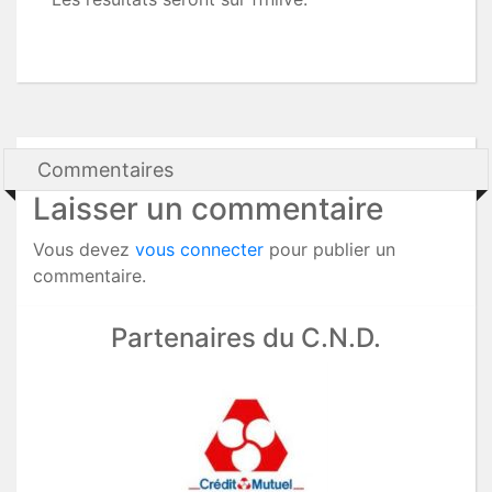
Commentaires
Laisser un commentaire
Vous devez
vous connecter
pour publier un
commentaire.
Partenaires du C.N.D.