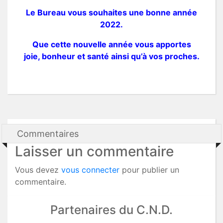
Le Bureau vous souhaites une bonne année
2022.
Que cette nouvelle année vous apportes
joie, bonheur et santé ainsi qu’à vos proches.
Commentaires
Laisser un commentaire
Vous devez
vous connecter
pour publier un
commentaire.
Partenaires du C.N.D.