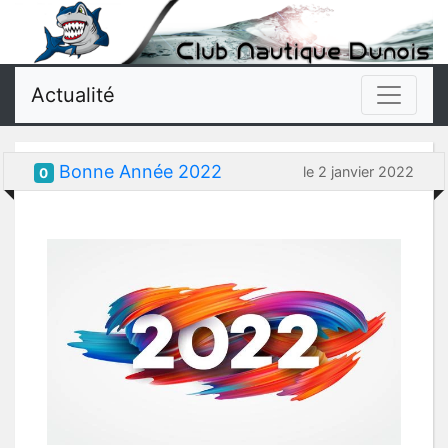
Actualité
Bonne Année 2022
le 2 janvier 2022
0