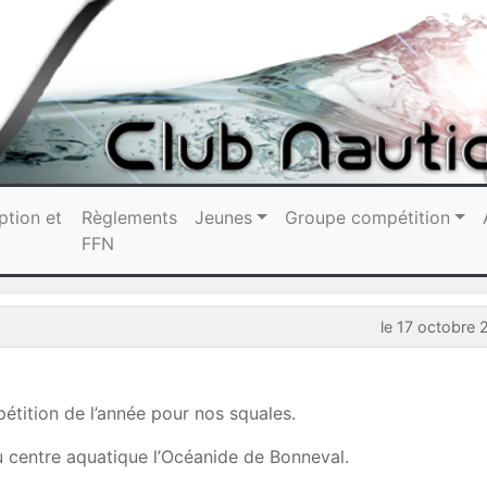
ption et
Règlements
Jeunes
Groupe compétition
FFN
le 17 octobre 
tition de l’année pour nos squales.
u centre aquatique l’Océanide de Bonneval.