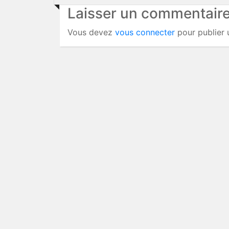
Laisser un commentair
Vous devez
vous connecter
pour publier 