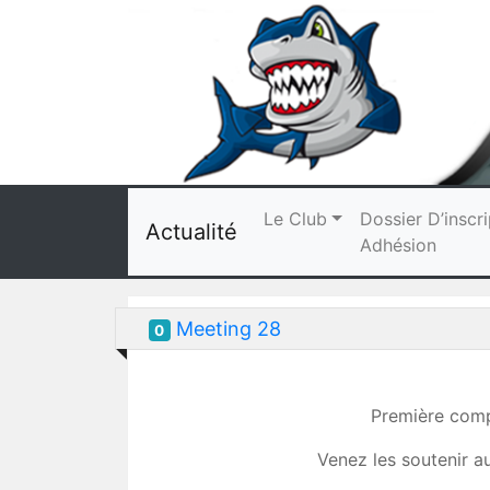
Le Club
Dossier D’inscri
Actualité
Adhésion
Meeting 28
0
Première compé
Venez les soutenir a