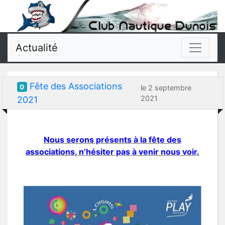
Actualité
Fête des Associations
0
le 2 septembre
2021
2021
Nous serons présents à la fête des
associations, n’hésiter pas à venir nous voir.