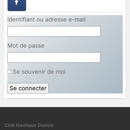
Identifiant ou adresse e-mail
Mot de passe
Se souvenir de moi
Club Nautique Dunois