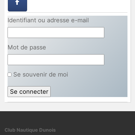
Identifiant ou adresse e-mail
Mot de passe
Se souvenir de moi
Club Nautique Dunois