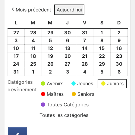
Mois précédent
Aujourd’hui
L
lundi
M
mardi
M
mercredi
J
jeudi
V
vendredi
S
samedi
D
dima
27
27
28
28
29
29
30
30
31
31
1
1
2
2
Juil
Juil
Juil
Juil
Juil
Août
Août
3
3
4
4
5
5
6
6
7
7
8
8
9
9
2026
2026
2026
2026
2026
2026
2026
Août
Août
Août
Août
Août
Août
Août
10
10
11
11
12
12
13
13
14
14
15
15
16
16
2026
2026
2026
2026
2026
2026
2026
Août
Août
Août
Août
Août
Août
Août
17
17
18
18
19
19
20
20
21
21
22
22
23
23
2026
2026
2026
2026
2026
2026
2026
Août
Août
Août
Août
Août
Août
Août
24
24
25
25
26
26
27
27
28
28
29
29
30
30
2026
2026
2026
2026
2026
2026
2026
Août
Août
Août
Août
Août
Août
Août
31
31
1
1
2
2
3
3
4
4
5
5
6
6
2026
2026
2026
2026
2026
2026
2026
Août
Sep
Sep
Sep
Sep
Sep
Sep
Catégories
Avenirs
Jeunes
Juniors
2026
2026
2026
2026
2026
2026
2026
d’évènement
Maîtres
Seniors
Toutes Catégories
Toutes les catégories