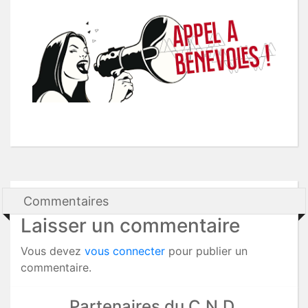
Commentaires
Laisser un commentaire
Vous devez
vous connecter
pour publier un
commentaire.
Partenaires du C.N.D.