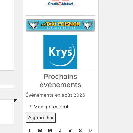
Prochains
événements
Évènements en août 2026
Mois précédent
Aujourd’hui
L
lundi
M
mardi
M
mercredi
J
jeudi
V
vendredi
S
samedi
D
dimanche