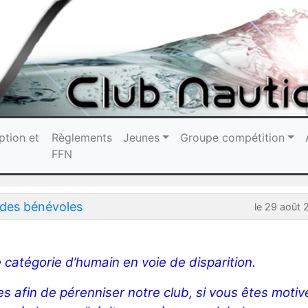
ption et
Règlements
Jeunes
Groupe compétition
FFN
 des bénévoles
le 29 août 
catégorie d’humain en voie de disparition.
 afin de pérenniser notre club, si vous êtes motiv