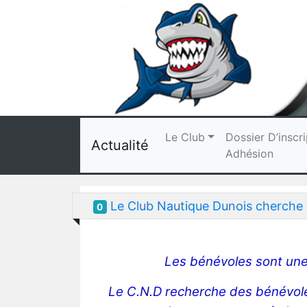
Le Club
Dossier D’inscri
Actualité
Adhésion
Le Club Nautique Dunois cherche
0
Les bénévoles sont une 
Le C.N.D recherche des bénévoles