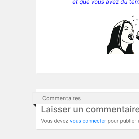
et que vous avez du tem
Commentaires
Laisser un commentair
Vous devez
vous connecter
pour publier 