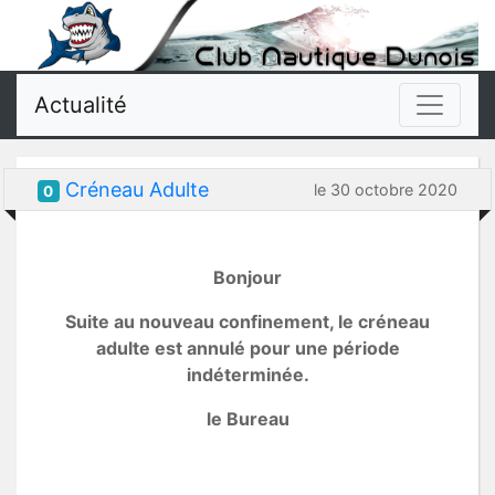
Actualité
Créneau Adulte
le 30 octobre 2020
0
Bonjour
Suite au nouveau confinement, le créneau
adulte est annulé pour une période
indéterminée.
le Bureau