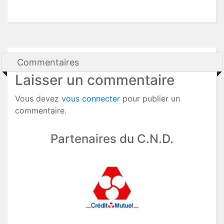
Commentaires
Laisser un commentaire
Vous devez
vous connecter
pour publier un
commentaire.
Partenaires du C.N.D.