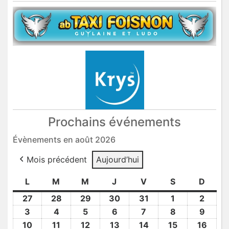
Prochains événements
Évènements en août 2026
Mois précédent
Aujourd’hui
L
lundi
M
mardi
M
mercredi
J
jeudi
V
vendredi
S
samedi
D
dima
27
27
28
28
29
29
30
30
31
31
1
1
2
2
Juil
Juil
Juil
Juil
Juil
Août
Août
3
3
4
4
5
5
6
6
7
7
8
8
9
9
2026
2026
2026
2026
2026
2026
2026
Août
Août
Août
Août
Août
Août
Août
10
10
11
11
12
12
13
13
14
14
15
15
16
16