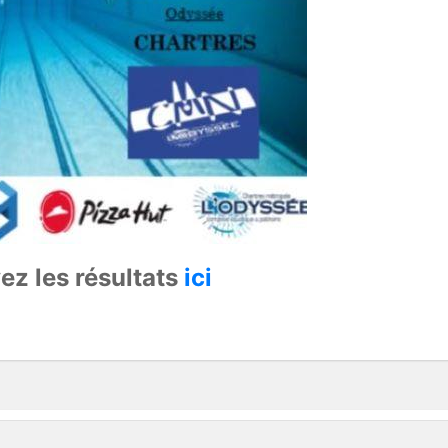
ez les résultats
ici