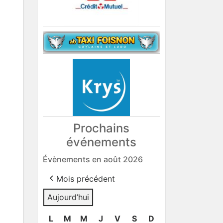
Prochains
événements
Évènements en août 2026
Mois précédent
Aujourd’hui
L
lundi
M
mardi
M
mercredi
J
jeudi
V
vendredi
S
samedi
D
dimanche