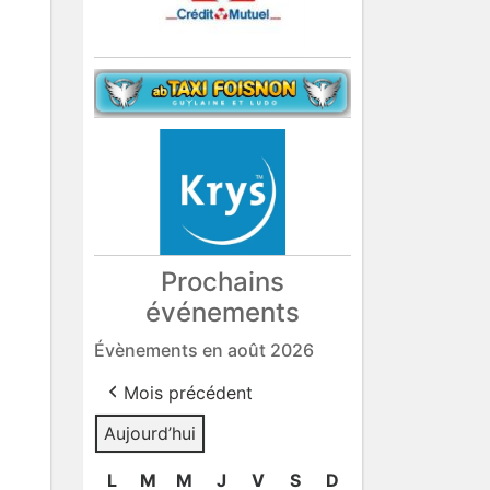
Prochains
événements
Évènements en août 2026
Mois précédent
Aujourd’hui
L
lundi
M
mardi
M
mercredi
J
jeudi
V
vendredi
S
samedi
D
dimanche