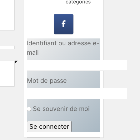
catégories
Identifiant ou adresse e-
mail
Mot de passe
Se souvenir de moi