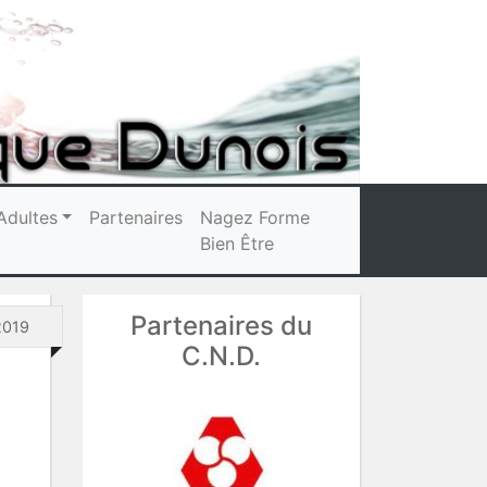
Adultes
Partenaires
Nagez Forme
Bien Être
Partenaires du
2019
C.N.D.