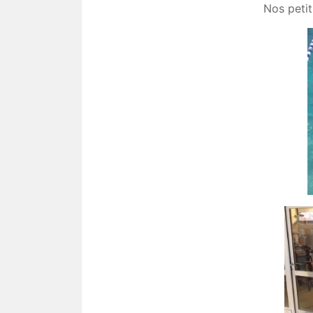
Nos petit