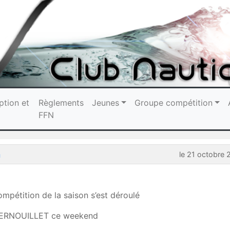
ption et
Règlements
Jeunes
Groupe compétition
FFN
n
le 21 octobre 
mpétition de la saison s’est déroulé
ERNOUILLET ce weekend