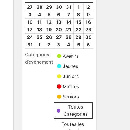
27
27
28
28
29
29
30
30
31
31
1
1
2
2
Juil
Juil
Juil
Juil
Juil
Août
Août
3
3
4
4
5
5
6
6
7
7
8
8
9
9
2026
2026
2026
2026
2026
2026
2026
Août
Août
Août
Août
Août
Août
Août
10
10
11
11
12
12
13
13
14
14
15
15
16
16
2026
2026
2026
2026
2026
2026
2026
Août
Août
Août
Août
Août
Août
Août
17
17
18
18
19
19
20
20
21
21
22
22
23
23
2026
2026
2026
2026
2026
2026
2026
Août
Août
Août
Août
Août
Août
Août
24
24
25
25
26
26
27
27
28
28
29
29
30
30
2026
2026
2026
2026
2026
2026
2026
Août
Août
Août
Août
Août
Août
Août
31
31
1
1
2
2
3
3
4
4
5
5
6
6
2026
2026
2026
2026
2026
2026
2026
Août
Sep
Sep
Sep
Sep
Sep
Sep
Catégories
Avenirs
2026
2026
2026
2026
2026
2026
2026
d’évènement
Jeunes
Juniors
Maîtres
Seniors
Toutes
Catégories
Toutes les