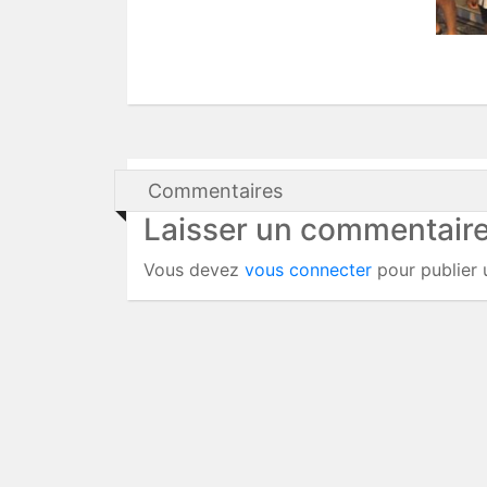
Commentaires
Laisser un commentair
Vous devez
vous connecter
pour publier 