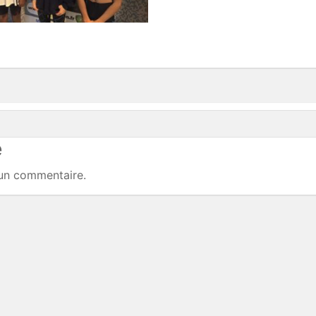
e
un commentaire.