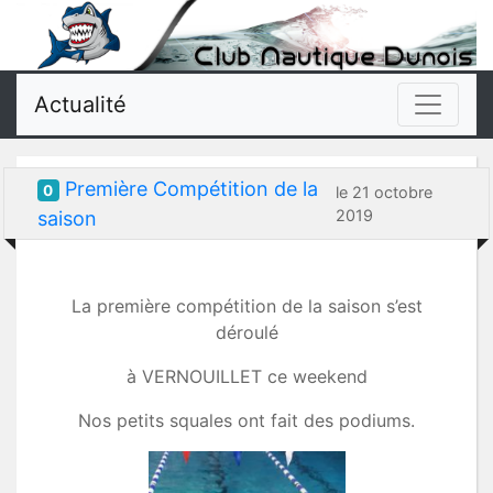
Actualité
Première Compétition de la
0
le 21 octobre
2019
saison
La première compétition de la saison s’est
déroulé
à VERNOUILLET ce weekend
Nos petits squales ont fait des podiums.