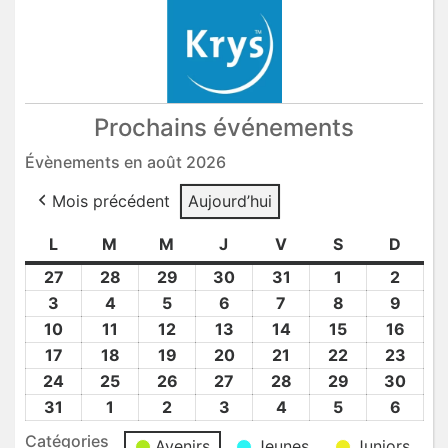
Prochains événements
Évènements en août 2026
Mois précédent
Aujourd’hui
L
lundi
M
mardi
M
mercredi
J
jeudi
V
vendredi
S
samedi
D
dima
27
27
28
28
29
29
30
30
31
31
1
1
2
2
Juil
Juil
Juil
Juil
Juil
Août
Août
3
3
4
4
5
5
6
6
7
7
8
8
9
9
2026
2026
2026
2026
2026
2026
2026
Août
Août
Août
Août
Août
Août
Août
10
10
11
11
12
12
13
13
14
14
15
15
16
16
2026
2026
2026
2026
2026
2026
2026
Août
Août
Août
Août
Août
Août
Août
17
17
18
18
19
19
20
20
21
21
22
22
23
23
2026
2026
2026
2026
2026
2026
2026
Août
Août
Août
Août
Août
Août
Août
24
24
25
25
26
26
27
27
28
28
29
29
30
30
2026
2026
2026
2026
2026
2026
2026
Août
Août
Août
Août
Août
Août
Août
31
31
1
1
2
2
3
3
4
4
5
5
6
6
2026
2026
2026
2026
2026
2026
2026
Août
Sep
Sep
Sep
Sep
Sep
Sep
Catégories
Avenirs
Jeunes
Juniors