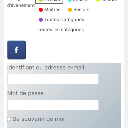
2026
2026
2026
2026
2026
2026
2026
d’évènement
Maîtres
Seniors
Toutes Catégories
Toutes les catégories
Identifiant ou adresse e-mail
Mot de passe
Se souvenir de moi