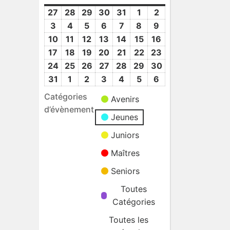
27
27
28
28
29
29
30
30
31
31
1
1
2
2
Juil
Juil
Juil
Juil
Juil
Août
Août
3
3
4
4
5
5
6
6
7
7
8
8
9
9
2026
2026
2026
2026
2026
2026
2026
Août
Août
Août
Août
Août
Août
Août
10
10
11
11
12
12
13
13
14
14
15
15
16
16
2026
2026
2026
2026
2026
2026
2026
Août
Août
Août
Août
Août
Août
Août
17
17
18
18
19
19
20
20
21
21
22
22
23
23
2026
2026
2026
2026
2026
2026
2026
Août
Août
Août
Août
Août
Août
Août
24
24
25
25
26
26
27
27
28
28
29
29
30
30
2026
2026
2026
2026
2026
2026
2026
Août
Août
Août
Août
Août
Août
Août
31
31
1
1
2
2
3
3
4
4
5
5
6
6
2026
2026
2026
2026
2026
2026
2026
Août
Sep
Sep
Sep
Sep
Sep
Sep
Catégories
Avenirs
2026
2026
2026
2026
2026
2026
2026
d’évènement
Jeunes
Juniors
Maîtres
Seniors
Toutes
Catégories
Toutes les