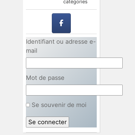
catégories
Identifiant ou adresse e-
mail
Mot de passe
Se souvenir de moi