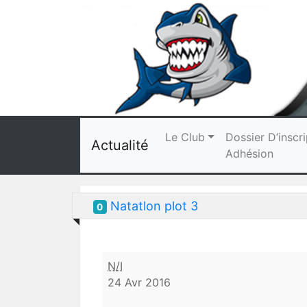
Le Club
Dossier D’inscri
Actualité
Adhésion
Natatlon plot 3
0
Natatlon
N/I
plot
24 Avr 2016
3