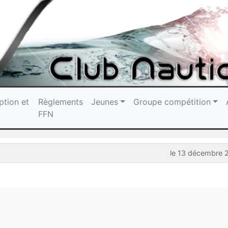
ption et
Règlements
Jeunes
Groupe compétition
FFN
le 13 décembre 